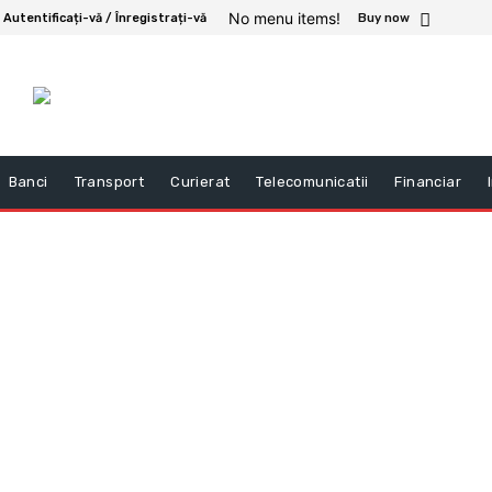
No menu items!
Autentificați-vă / Înregistrați-vă
Buy now
Banci
Transport
Curierat
Telecomunicatii
Financiar