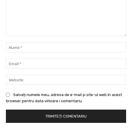
Comentariu:
Nu
Ema
Web
Salvați numele meu, adresa de e-mail și site-ul web în acest
browser pentru data viitoare i comentariu.