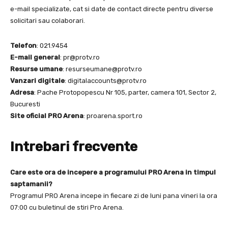
e-mail specializate, cat si date de contact directe pentru diverse
solicitari sau colaborari.
Telefon
: 021.9454
E-mail general
:
pr@protv.ro
Resurse umane
:
resurseumane@protv.ro
Vanzari digitale
:
digitalaccounts@protv.ro
Adresa
: Pache Protopopescu Nr 105, parter, camera 101, Sector 2,
Bucuresti
Site oficial PRO Arena
: proarena.sport.ro
Intrebari frecvente
Care este ora de incepere a programului PRO Arena in timpul
saptamanii?
Programul PRO Arena incepe in fiecare zi de luni pana vineri la ora
07:00 cu buletinul de stiri Pro Arena.