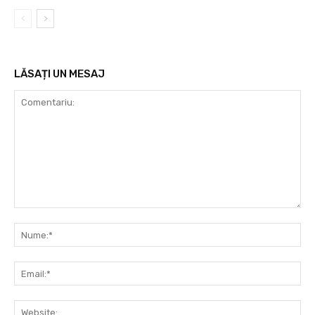
LĂSAȚI UN MESAJ
Comentariu:
Nu
Ema
Web