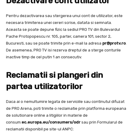
Dezactivare cont utilizator
Pentru dezactivarea sau stergerea unui cont de utilizator, este
necesara trimiterea unei cereri scrise, datata si semnata.
Aceasta se poate depune fizic la sediul PRO TV din Bulevardul
Pache Protopopescu nr. 105, parter, camera 101, sector 2,
Bucuresti, sau se poate trimite prin e-mail la adresa
pr@protv.ro
.
De asemenea, PRO TV isi rezerva dreptul de a sterge conturile
inactive timp de cel putin 1 an consecutiv.
Reclamatii si plangeri din
partea utilizatorilor
Daca ai o nemultumire legata de serviciile sau continutul difuzat
de PRO Arena, poti trimite o reclamatie prin platforma europeana
de solutionare online a litigiilor in materie de
consum:
ec.europa.eu/consumers/odr
sau prin Formularul de
reclamatii disponibil pe site-ul ANPC: