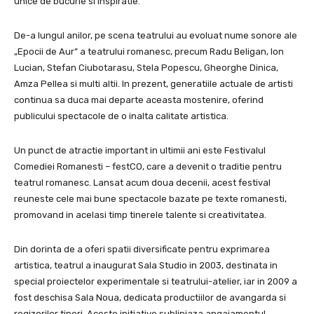
unice de bucurie si inspiratie.
De-a lungul anilor, pe scena teatrului au evoluat nume sonore ale
„Epocii de Aur” a teatrului romanesc, precum Radu Beligan, Ion
Lucian, Stefan Ciubotarasu, Stela Popescu, Gheorghe Dinica,
Amza Pellea si multi altii. In prezent, generatiile actuale de artisti
continua sa duca mai departe aceasta mostenire, oferind
publicului spectacole de o inalta calitate artistica.
Un punct de atractie important in ultimii ani este Festivalul
Comediei Romanesti – festCO, care a devenit o traditie pentru
teatrul romanesc. Lansat acum doua decenii, acest festival
reuneste cele mai bune spectacole bazate pe texte romanesti,
promovand in acelasi timp tinerele talente si creativitatea.
Din dorinta de a oferi spatii diversificate pentru exprimarea
artistica, teatrul a inaugurat Sala Studio in 2003, destinata in
special proiectelor experimentale si teatrului-atelier, iar in 2009 a
fost deschisa Sala Noua, dedicata productiilor de avangarda si
regizorilor tineri. Aceste initiative subliniaza angajamentul