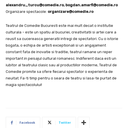
alexandru_turcu@comedie.ro
,
bogdan.amarfi@comedie.ro
Organizare spectacole:
organizare@comedie.ro
Teatrul de Comedie Bucuresti este mai mult decat o institutie
culturala – este un spatiu al bucuriei, creativitatii si artei care a
reusit sa cucereasca generatii intregi de spectatori. Cu o istorie
bogata, o echipa de artisti exceptionali si un angajament
constant fata de inovatie si traditie, teatrul ramane un reper
important in peisajul cultural romanesc. Indiferent daca esti un
iubitor al teatrului clasic sau al productiilor moderne, Teatrul de
Comedie promite sa ofere fiecarui spectator o experienta de
neuitat. Fa-ti timp pentru o seara de teatru si lasa-te purtat de
magia spectacolului!
Facebook
Twitter