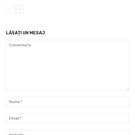
LĂSAȚI UN MESAJ
Comentariu:
Nu
Ema
Web