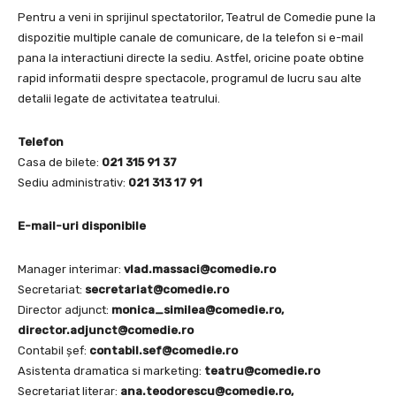
Pentru a veni in sprijinul spectatorilor, Teatrul de Comedie pune la
dispozitie multiple canale de comunicare, de la telefon si e-mail
pana la interactiuni directe la sediu. Astfel, oricine poate obtine
rapid informatii despre spectacole, programul de lucru sau alte
detalii legate de activitatea teatrului.
Telefon
Casa de bilete:
021 315 91 37
Sediu administrativ:
021 313 17 91
E-mail-uri disponibile
Manager interimar:
vlad.massaci@comedie.ro
Secretariat:
secretariat@comedie.ro
Director adjunct:
monica_similea@comedie.ro
,
director.adjunct@comedie.ro
Contabil șef:
contabil.sef@comedie.ro
Asistenta dramatica si marketing:
teatru@comedie.ro
Secretariat literar:
ana.teodorescu@comedie.ro
,