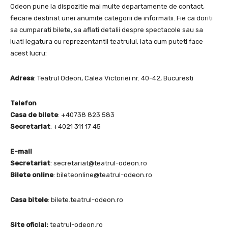
Odeon pune la dispozitie mai multe departamente de contact,
fiecare destinat unei anumite categorii de informatii. Fie ca doriti
sa cumparati bilete, sa aflati detalii despre spectacole sau sa
luati legatura cu reprezentantii teatrului, iata cum puteti face
acest lucru:
Adresa
: Teatrul Odeon, Calea Victoriei nr. 40-42, Bucuresti
Telefon
Casa de bilete
: +40738 823 583
Secretariat
: +4021 311 17 45
E-mail
Secretariat
:
secretariat@teatrul-odeon.ro
Bilete online
:
bileteonline@teatrul-odeon.ro
Casa bitele
: bilete.teatrul-odeon.ro
Site oficial:
teatrul-odeon.ro