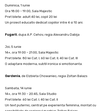
Duminica, 1 iunie
Ora 18:00 – 19:00, Sala Majestic
Pret bilete: adult 40 lei, copil 20 lei
Un proiect educativ dedicat copiilor intre 4 si 10 ani.
Fugarii
, dupa A.P. Cehov, regia Alexandru Dabija
Joi, 5 iunie
14+, ora 19:00 – 21:00, Sala Majestic
Pret bilete: 80 lei Cat. I; 60 lei Cat. II; 40 lei Cat. III
O adaptare moderna, subtil ironica si emotionanta.
Gardenia
, de Elzbieta Chowaniec, regia Zoltan Balazs
Sambata, 14 iunie
14+, ora 19:30 – 20:45, Sala Studio
Pret bilete: 60 lei Cat. I; 40 lei Cat. II
Un text puternic, centrat pe experienta feminina, montat cu
sensibilitate de regizorul maghiar Zoltan Balazs.