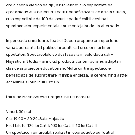
are o scena clasica de tip „a l’italienne” si o capacitate de
aproximativ 300 de locuri. Teatrul beneficiaza si de o sala Studio,
cu o capacitate de 100 de locuri, spatiu flexibil destinat
spectacolelor experimentale sau montajelor de tip alternativ.
In perioada urmatoare, Teatrul Odeon propune un repertoriu
variat, adresat atat publicului adult, cat si celor mai tineri
spectatori. Spectacolele se desfasoara in cele doua sali –
Majestic si Studio – si includ productii contemporane, adaptari
clasice si proiecte educationale. Multe dintre spectacole
beneficiaza de supratitrare in limba engleza, la cerere, fiind astfel
accesibile si publicului strain.
Iona
, de Marin Sorescu, regia Silviu Purcarete
Vineri, 30 mai
Ora 19:00 – 20:20, Sala Majestic
Pret bilete: 120 lei Cat. I; 100 lei Cat. II; 60 lei Cat. III
Un spectacol remarcabil, realizat in coproductie cu Teatrul