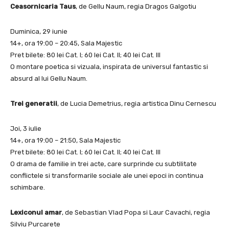
Ceasornicaria Taus
, de Gellu Naum, regia Dragos Galgotiu
Duminica, 29 iunie
14+, ora 19:00 – 20:45, Sala Majestic
Pret bilete: 80 lei Cat. I; 60 lei Cat. II; 40 lei Cat. III
O montare poetica si vizuala, inspirata de universul fantastic si
absurd al lui Gellu Naum.
Trei generatii
, de Lucia Demetrius, regia artistica Dinu Cernescu
Joi, 3 iulie
14+, ora 19:00 – 21:50, Sala Majestic
Pret bilete: 80 lei Cat. I; 60 lei Cat. II; 40 lei Cat. III
O drama de familie in trei acte, care surprinde cu subtilitate
conflictele si transformarile sociale ale unei epoci in continua
schimbare.
Lexiconul amar
, de Sebastian Vlad Popa si Laur Cavachi, regia
Silviu Purcarete