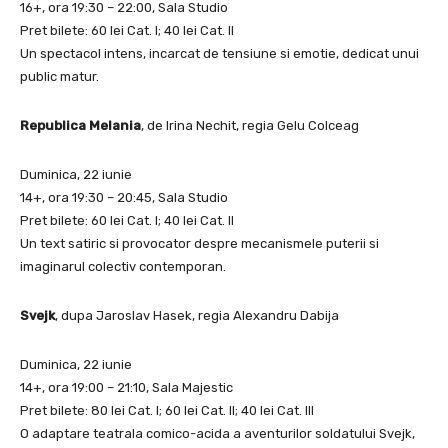
16+, ora 19:30 – 22:00, Sala Studio
Pret bilete: 60 lei Cat. I; 40 lei Cat. II
Un spectacol intens, incarcat de tensiune si emotie, dedicat unui
public matur.
Republica Melania
, de Irina Nechit, regia Gelu Colceag
Duminica, 22 iunie
14+, ora 19:30 – 20:45, Sala Studio
Pret bilete: 60 lei Cat. I; 40 lei Cat. II
Un text satiric si provocator despre mecanismele puterii si
imaginarul colectiv contemporan.
Svejk
, dupa Jaroslav Hasek, regia Alexandru Dabija
Duminica, 22 iunie
14+, ora 19:00 – 21:10, Sala Majestic
Pret bilete: 80 lei Cat. I; 60 lei Cat. II; 40 lei Cat. III
O adaptare teatrala comico-acida a aventurilor soldatului Svejk,