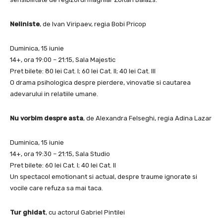
Neliniste
, de Ivan Viripaev, regia Bobi Pricop
Duminica, 15 iunie
14+, ora 19:00 – 21:15, Sala Majestic
Pret bilete: 80 lei Cat. I; 60 lei Cat. II; 40 lei Cat. III
O drama psihologica despre pierdere, vinovatie si cautarea
adevarului in relatiile umane.
Nu vorbim despre asta
, de Alexandra Felseghi, regia Adina Lazar
Duminica, 15 iunie
14+, ora 19:30 – 21:15, Sala Studio
Pret bilete: 60 lei Cat. I; 40 lei Cat. II
Un spectacol emotionant si actual, despre traume ignorate si
vocile care refuza sa mai taca.
Tur ghidat
, cu actorul Gabriel Pintilei