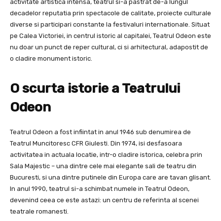
activitate artistica intensa, teatrul si-a pastrat de-a lungul
decadelor reputatia prin spectacole de calitate, proiecte culturale
diverse si participari constante la festivaluri internationale. Situat
pe Calea Victoriei, in centrul istoric al capitalei, Teatrul Odeon este
nu doar un punct de reper cultural, ci si arhitectural, adapostit de
o cladire monument istoric.
O scurta istorie a Teatrului
Odeon
Teatrul Odeon a fost infiintat in anul 1946 sub denumirea de
Teatrul Muncitoresc CFR Giulesti. Din 1974, isi desfasoara
activitatea in actuala locatie, intr-o cladire istorica, celebra prin
Sala Majestic – una dintre cele mai elegante sali de teatru din
Bucuresti, si una dintre putinele din Europa care are tavan glisant.
In anul 1990, teatrul si-a schimbat numele in Teatrul Odeon,
devenind ceea ce este astazi: un centru de referinta al scenei
teatrale romanesti.