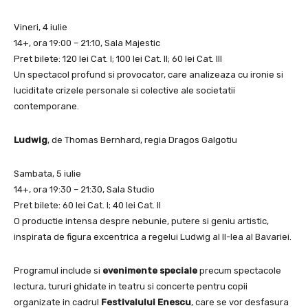
Vineri, 4 iulie
14+, ora 19:00 – 21:10, Sala Majestic
Pret bilete: 120 lei Cat. I; 100 lei Cat. II; 60 lei Cat. III
Un spectacol profund si provocator, care analizeaza cu ironie si
luciditate crizele personale si colective ale societatii
contemporane.
Ludwig
, de Thomas Bernhard, regia Dragos Galgotiu
Sambata, 5 iulie
14+, ora 19:30 – 21:30, Sala Studio
Pret bilete: 60 lei Cat. I; 40 lei Cat. II
O productie intensa despre nebunie, putere si geniu artistic,
inspirata de figura excentrica a regelui Ludwig al II-lea al Bavariei.
Programul include si
evenimente speciale
precum spectacole
lectura, tururi ghidate in teatru si concerte pentru copii
organizate in cadrul
Festivalului Enescu
, care se vor desfasura