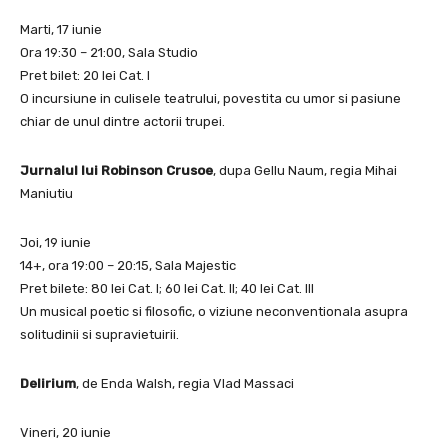
Marti, 17 iunie
Ora 19:30 – 21:00, Sala Studio
Pret bilet: 20 lei Cat. I
O incursiune in culisele teatrului, povestita cu umor si pasiune
chiar de unul dintre actorii trupei.
Jurnalul lui Robinson Crusoe
, dupa Gellu Naum, regia Mihai
Maniutiu
Joi, 19 iunie
14+, ora 19:00 – 20:15, Sala Majestic
Pret bilete: 80 lei Cat. I; 60 lei Cat. II; 40 lei Cat. III
Un musical poetic si filosofic, o viziune neconventionala asupra
solitudinii si supravietuirii.
Delirium
, de Enda Walsh, regia Vlad Massaci
Vineri, 20 iunie