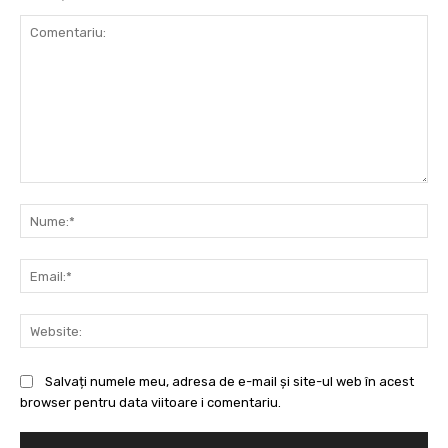
Comentariu:
Nu
Ema
Web
Salvați numele meu, adresa de e-mail și site-ul web în acest
browser pentru data viitoare i comentariu.