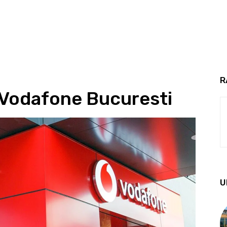
R
 Vodafone Bucuresti
U