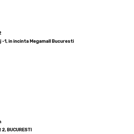
2
j -1, in incinta Megamall Bucuresti
n
R 2, BUCURESTI