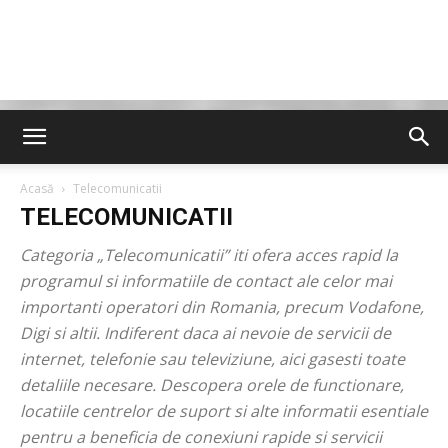
Acasă
Telecomunicatii
TELECOMUNICATII
Categoria „Telecomunicatii” iti ofera acces rapid la
programul si informatiile de contact ale celor mai
importanti operatori din Romania, precum Vodafone,
Digi si altii. Indiferent daca ai nevoie de servicii de
internet, telefonie sau televiziune, aici gasesti toate
detaliile necesare. Descopera orele de functionare,
locatiile centrelor de suport si alte informatii esentiale
pentru a beneficia de conexiuni rapide si servicii