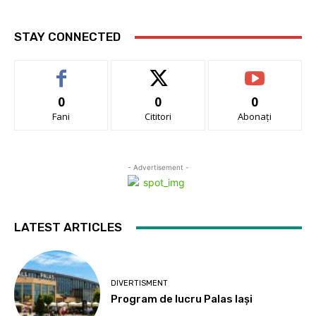
STAY CONNECTED
0
0
0
Fani
Cititori
Abonați
- Advertisement -
LATEST ARTICLES
DIVERTISMENT
Program de lucru Palas Iași