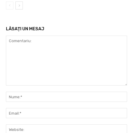
LĂSAȚI UN MESAJ
Comentariu:
Nu
Ema
Web